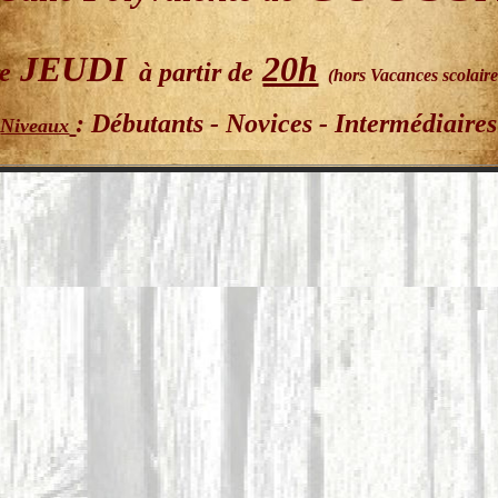
JEUDI
20h
le
à partir
de
(hors Vacances scolaire
: Débutants - Novices - Intermédiaires
Niveaux